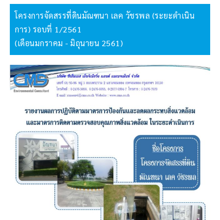
โครงการจัดสรรที่ดินมัณฑนา เลค วัชรพล (ระยะดำเนิน
การ) รอบที่ 1/2561
(เดือนมกราคม - มิถุนายน 2561)