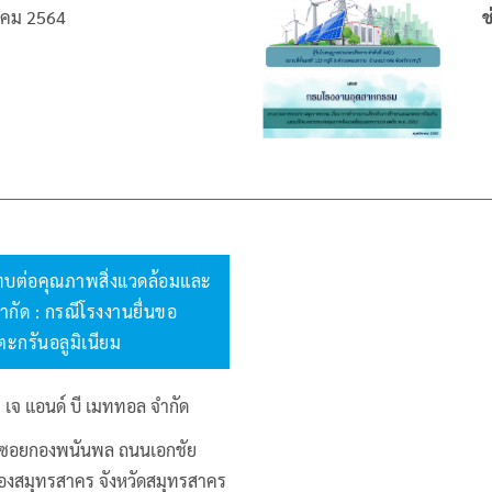
าคม 2564
ช
บต่อคุณภาพสิ่งแวดล้อมและ
ำกัด : กรณีโรงงานยื่นขอ
กรันอลูมิเนียม
 เจ แอนด์ บี เมททอล จำกัด
 2 ซอยกองพนันพล ถนนเอกชัย
ืองสมุทรสาคร จังหวัดสมุทรสาคร