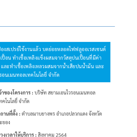
ะป๋องสเปรย์ใช้งานแล้ว บดย่อยหลอดไฟฟลูออเรสเซนต์
ปื้อน ทำเชื้อเพลิงแข็งผสมจากวัสดุปนเปื้อนที่มีค่า
าง และทำเชื้อเพลิงเหลวผสมจากน้ำเสียปนน้ำมัน และ
วรอนเมนทอลเทคโนโลยี่ จำกัด
จ้าของโครงการ :
บริษัท สยามเอนไวรอนเมนทอล
ทคโนโลยี่ จำกัด
ถานที่ตั้ง :
ตำบลมาบยางพร อำเภอปลวกแดง จังหวัด
ะยอง
่วงเวลาให้บริการ :
สิงหาคม 2564