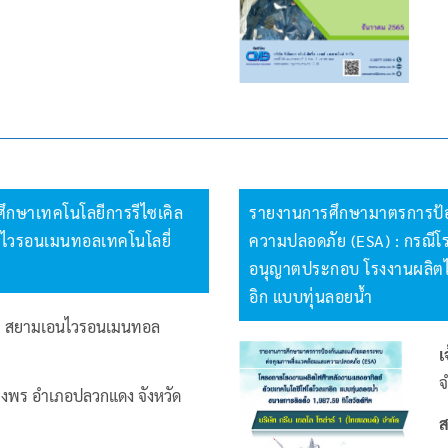
ีศึกษาเทคโนโลยีการรีไซเคิล
รายงานการศึกษามาตรการป้อ
นไวรอนเมนทอลเทคโนโลยี่
ความปลอดภัย (ESA) : กรณีโรง
อนุญาตประกอบ โรงงานผลิตไ
อิก แบบทุ่นลอยน้ำ
ท สยามเอนไวรอนเมนทอล
เ
จ
พร อำเภอปลวกแดง จังหวัด
ส