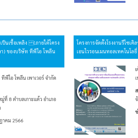
เป็นเชื้อเพลิง (ภายใต้โครง
โครงการจัดตั้งโรงงานรีไซเค
) ของบริษัท ทีพีไอ โพลีน
เอนไวรอนเมนทอลเทคโนโลยี่ 
เ
 ทีพีไอ โพลีน เพาเวอร์ จำกัด
เ
ส
หมู่ที่ 8 ตำบลเกาะแต้ว อำเภอ
จ
า
ช
ฎาคม 2566