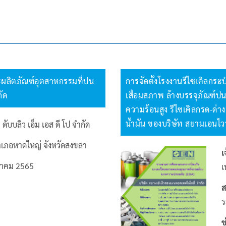
และผลิตภัณฑ์อุตสาหกรรมที่ปน
การจัดตั้งโรงงานรีไซเคิลกร
ัด
เสื่อมสภาพ ล้างบรรจุภัณฑ์ปนเ
ความร้อนสูง รีไซเคิลกรด-ด่
น้ำมัน ของบริษัท สยามเอนไ
 ดับบลิว เอ็ม เอส ดี โป จำกัด
เภอหาดใหญ่ จังหวัดสงขลา
เ
วาคม 2565
เ
ส
ร
ช